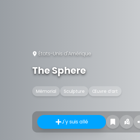
États-Unis d'Amérique
The Sphere
Mémorial
Sculpture
Œuvre d’art
J'y suis allé