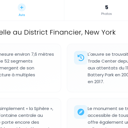
5
Photos
Avis
le au District Financier, New York
mesure environ 7,6 mètres
L'œuvre se trouvai
de 52 segments
Trade Center dep
émergent de son
aux attentats du 1
cture à multiples
Battery Park en 20
en 2017.
 simplement « la Sphère »,
Le monument se tro
fontaine centrale au
accessible de tous 
 porte encore des
offre également un