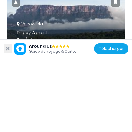
Venezuela
Tepuy Aprada
212.2 km
Around Us
Télécharger
Guide de voyage & Cartes
Venezuela
Cerro Yaví Natural Monument
219.2 km