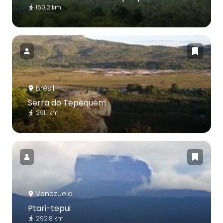
160.2 km
Brésil
Serra do Tepequém
291.1 km
Venezuela
Ptari-tepui
292.8 km