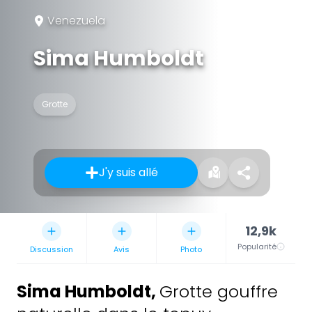
Venezuela
Sima Humboldt
Grotte
J'y suis allé
12,9k
Popularité
Discussion
Avis
Photo
Sima Humboldt
,
Grotte gouffre