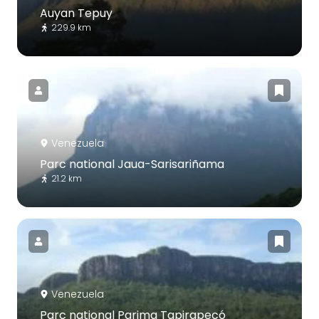
Auyan Tepuy
229.9 km
Venezuela
Parc national Jaua-Sarisariñama
21.2 km
Venezuela
Parc national Parima Tapirapecó