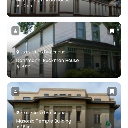
4.2 km
États-Unis d'Amérique
Dohrmann-Buckman House
1.4 km
États-Unis d'Amérique
Masonic Temple Building
3.5 km