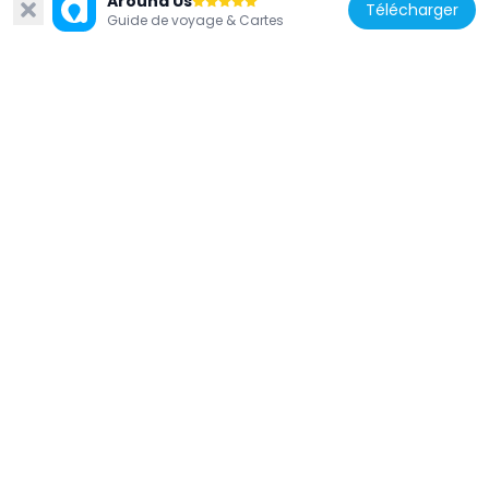
Around Us
Télécharger
Guide de voyage & Cartes
États-Unis d'Amérique
Jacob Bohlander House
3 km
États-Unis d'Amérique
Timothy J. Lynch House
2.9 km