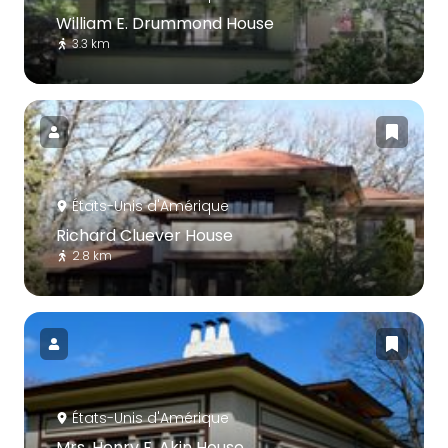
William E. Drummond House
3.3 km
États-Unis d'Amérique
Richard Cluever House
2.8 km
États-Unis d'Amérique
Mrs. Henry F. Akin House