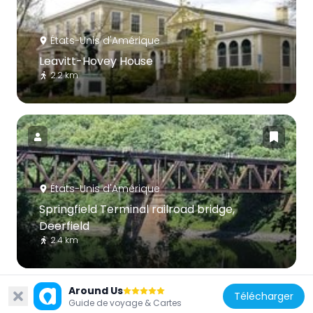
États-Unis d'Amérique
Leavitt-Hovey House
2.2 km
États-Unis d'Amérique
Springfield Terminal railroad bridge,
Deerfield
2.4 km
Around Us
Télécharger
Guide de voyage & Cartes