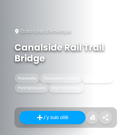
États-Unis d'Amérique
Canalside Rail Trail
Bridge
Passerelle
Passerelle cyclable
Pont en treillis
Pont ferroviaire
Rail trail bridge
J'y suis allé