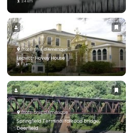
3.4 km
États-Unis d'Amérique
Leavitt-Hovey House
1.3 km
États-Unis d'Amérique
Springfield Terminal railroad bridge,
Deerfield