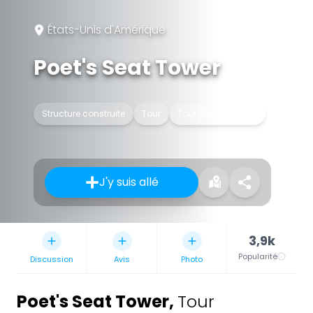
États-Unis d'Amérique
Poet's Seat Tower
Structure construite
Tour
Tour d'observation
J'y suis allé
3,9k
Popularité
Discussion
Avis
Photo
Poet's Seat Tower
,
Tour