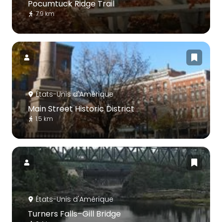
Pocumtuck Ridge Trail
7.9 km
États-Unis d'Amérique
Main Street Historic District
1.5 km
États-Unis d'Amérique
Turners Falls–Gill Bridge