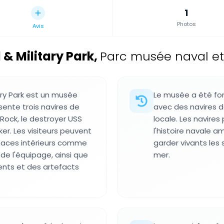
1
Photos
Avis
 & Military Park
,
Parc musée naval et m
ary Park est un musée
Le musée a été fond
ésente trois navires de
avec des navires de
 Rock, le destroyer USS
locale. Les navire
er. Les visiteurs peuvent
l'histoire navale a
spaces intérieurs comme
garder vivants les
 de l'équipage, ainsi que
mer.
ents et des artefacts