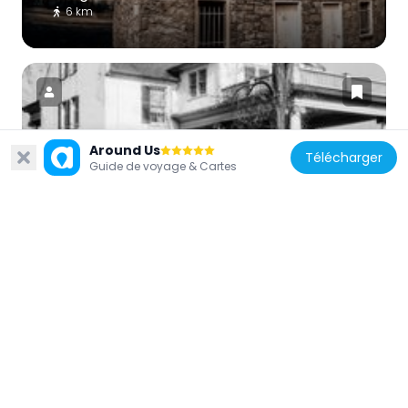
6 km
Around Us
Télécharger
États-Unis d'Amérique
Guide de voyage & Cartes
Falling Spring-Morgan's Grove
6.3 km
États-Unis d'Amérique
Shepherd's Mill
5.4 km