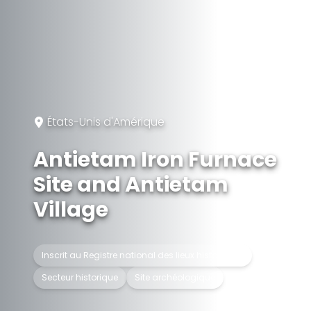
États-Unis d'Amérique
Antietam Iron Furnace
Site and Antietam
Village
Inscrit au Registre national des lieux historiques
Secteur historique
Site archéologique