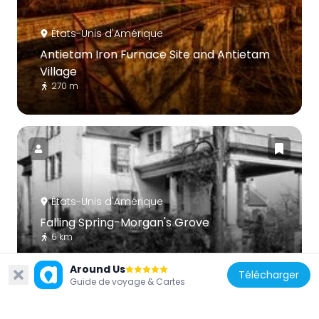
États-Unis d'Amérique
Antietam Iron Furnace Site and Antietam
Village
270 m
États-Unis d'Amérique
Falling Spring-Morgan's Grove
6 km
Around Us
Télécharger
Guide de voyage & Cartes