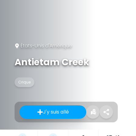
États-Unis d'Amérique
Antietam Creek
Crique
J'y suis allé