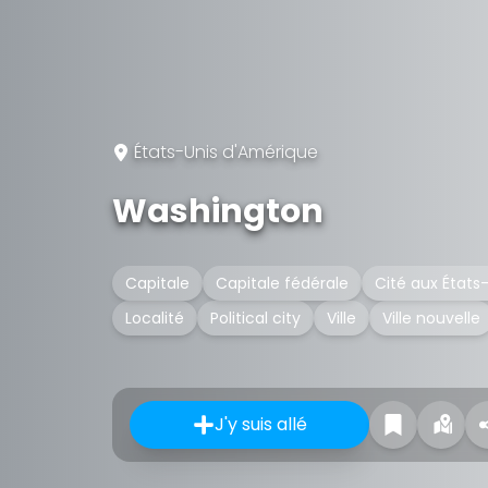
États-Unis d'Amérique
Washington
Capitale
Capitale fédérale
Cité aux États
Localité
Political city
Ville
Ville nouvelle
J'y suis allé