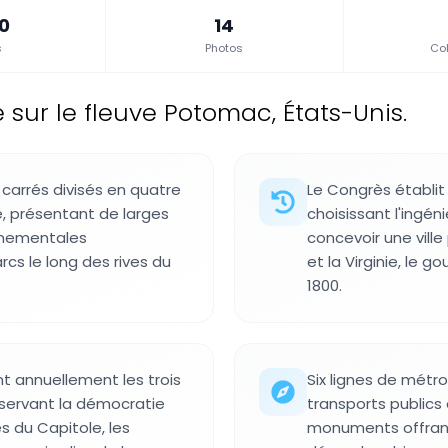
.0
14
s
Photos
Col
 sur le fleuve Potomac, États-Unis.
s carrés divisés en quatre
Le Congrès établit
, présentant de larges
choisissant l'ingén
rnementales
concevoir une ville
s le long des rives du
et la Virginie, le 
1800.
ent annuellement les trois
Six lignes de métro
servant la démocratie
transports publics 
es du Capitole, les
monuments offrant