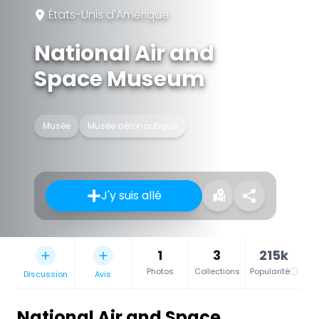
États-Unis d'Amérique
National Air and
Space Museum
Musée
Musée aéronautique
J'y suis allé
1
3
215k
Photos
Collections
Popularité
Discussion
Avis
National Air and Space