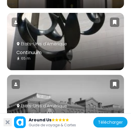
États-Unis d'Amérique
Continuum
65 m
États-Unis d'Amérique
Army Medical Museum and Library
Around Us
243 m
Télécharger
Guide de voyage & Cartes