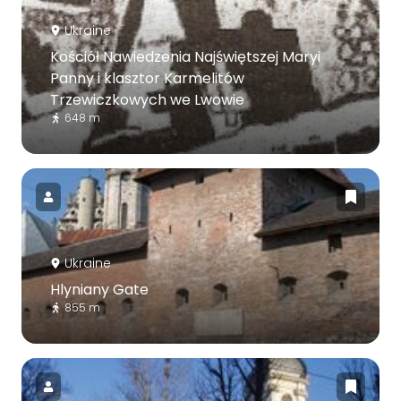
Ukraine
Kościół Nawiedzenia Najświętszej Maryi
Panny i klasztor Karmelitów
Trzewiczkowych we Lwowie
648 m
Ukraine
Hlyniany Gate
855 m