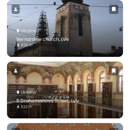
Ukraine
Bernardine church, Lviv
825 m
Ukraine
5 Drahomanova Street, Lviv
523 m