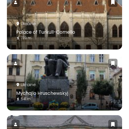
Ukraine
Palace of Turkull-Comello
739 m
Ukraine
Mychajlo Hruschewskyj
541 m