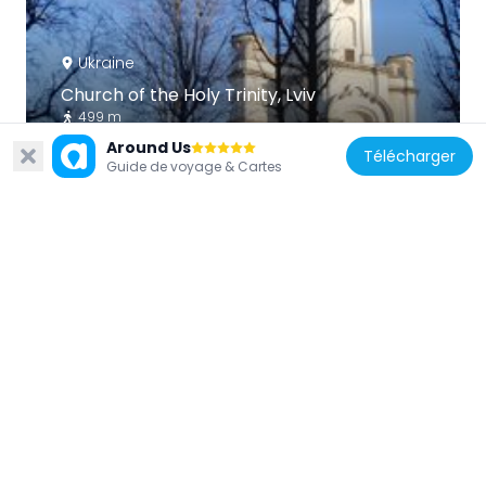
Ukraine
Church of the Holy Trinity, Lviv
499 m
Around Us
Télécharger
Guide de voyage & Cartes
Ukraine
Benedykt Dybowski Zoological Museum
442 m