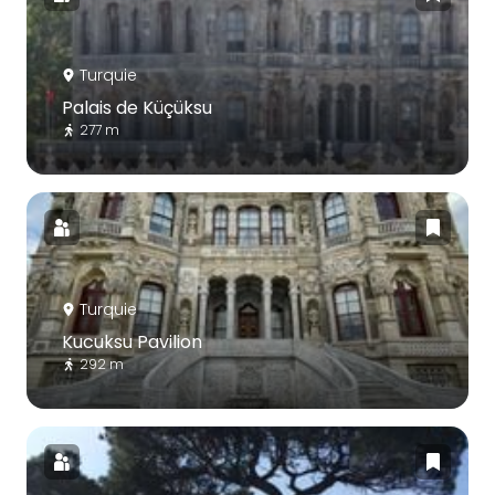
Turquie
Palais de Küçüksu
277 m
Turquie
Kucuksu Pavilion
292 m