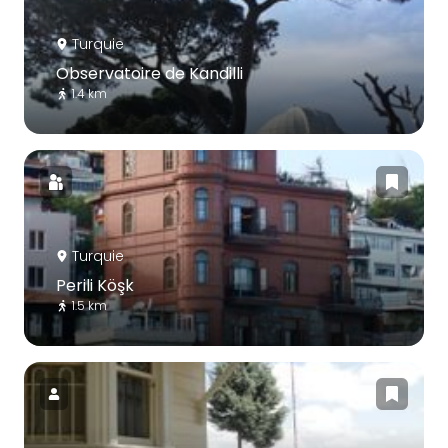
Turquie
Observatoire de Kandilli
1.4 km
Turquie
Perili Köşk
1.5 km