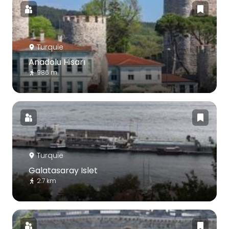
Turquie
Anadolu Hisarı
986 m
Turquie
Galatasaray Islet
2.7 km