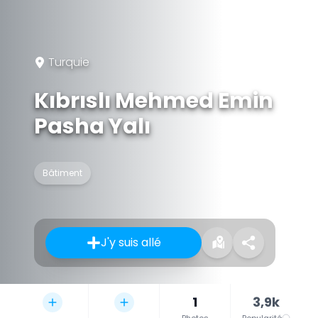
Turquie
Kıbrıslı Mehmed Emin
Pasha Yalı
Bâtiment
J'y suis allé
1
3,9k