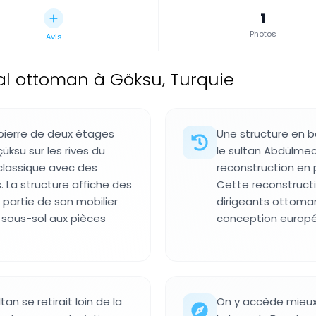
1
Photos
Avis
ial ottoman à Göksu, Turquie
 pierre de deux étages
Une structure en boi
üksu sur les rives du
le sultan Abdülmeci
classique avec des
reconstruction en p
 La structure affiche des
Cette reconstructi
 partie de son mobilier
dirigeants ottoman
u sous-sol aux pièces
conception europée
tan se retirait loin de la
On y accède mieux 