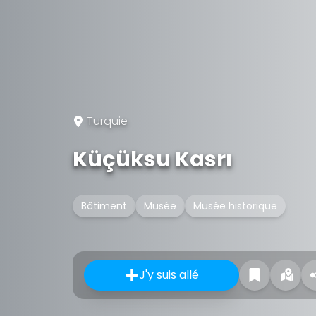
Turquie
Küçüksu Kasrı
Bâtiment
Musée
Musée historique
J'y suis allé