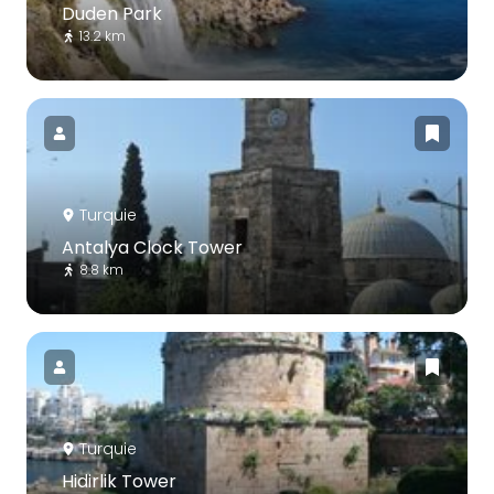
Duden Park
13.2 km
Turquie
Antalya Clock Tower
8.8 km
Turquie
Hidirlik Tower