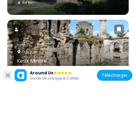
9.4 km
Turquie
Kesik Minare
9.2 km
Around Us
Télécharger
Guide de voyage & Cartes
Turquie
Mosquée Tekeli Mehmet Pacha
8.8 km