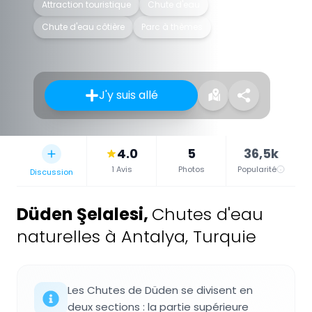
Attraction touristique
Chute d'eau
Chute d'eau côtière
Parc à thèmes
J'y suis allé
4.0
5
36,5k
1 Avis
Photos
Popularité
Discussion
Düden Şelalesi
,
Chutes d'eau
naturelles à Antalya, Turquie
Les Chutes de Düden se divisent en
deux sections : la partie supérieure