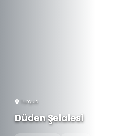
Turquie
Düden Şelalesi