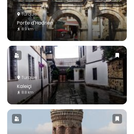
Turquie
Porte d'Hadrien
8.9 km
Turquie
Kaleiçi
8.8 km