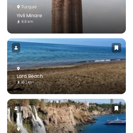
Turquie
Yivli Minare
8.8 km
Lara Beach
16.7 km