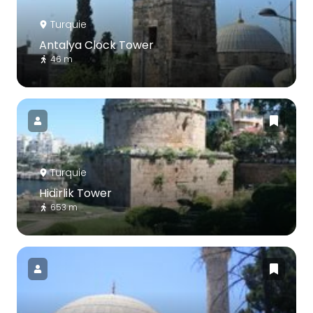
Turquie
Antalya Clock Tower
46 m
Turquie
Hidirlik Tower
653 m