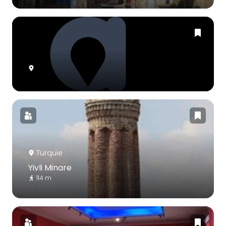
Turquie
Yivli Minare
114 m