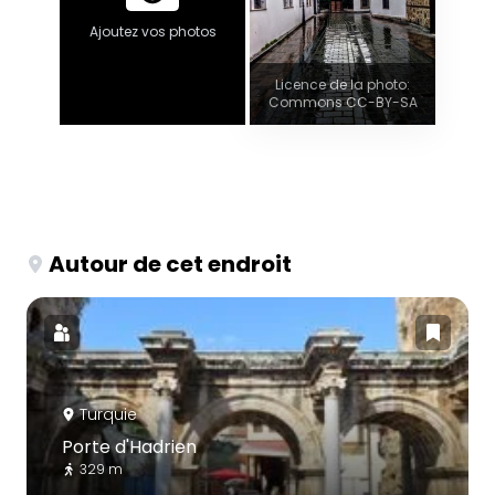
Ajoutez vos photos
Licence de la photo:
Commons CC-BY-SA
Autour de cet endroit
Turquie
Porte d'Hadrien
329 m