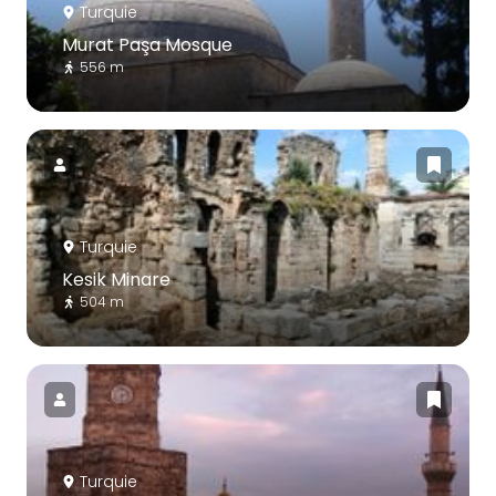
Turquie
Murat Paşa Mosque
556 m
Turquie
Kesik Minare
504 m
Turquie