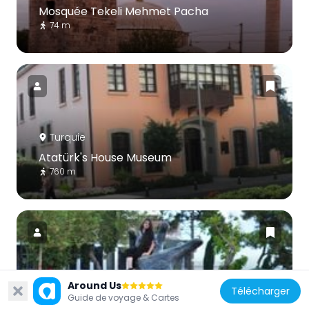
Mosquée Tekeli Mehmet Pacha
74 m
Turquie
Atatürk's House Museum
760 m
Turquie
Around Us
Télécharger
Guide de voyage & Cartes
Karaalioğlu Park