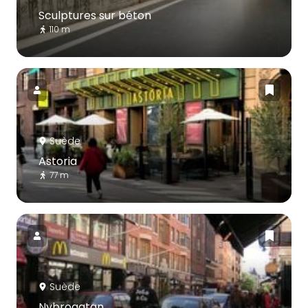
Sculptures sur béton
110 m
Suède
Astoria
77 m
Suède
Nybrogatan