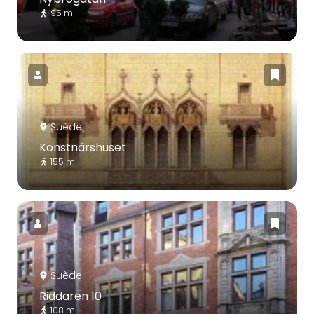
95 m
Suède
Konstnärshuset
155 m
Suède
Riddaren 10
108 m