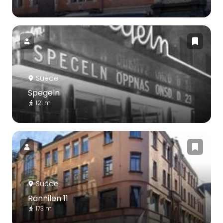
Suède
Spegeln
121 m
Suède
Rännilen 11
173 m