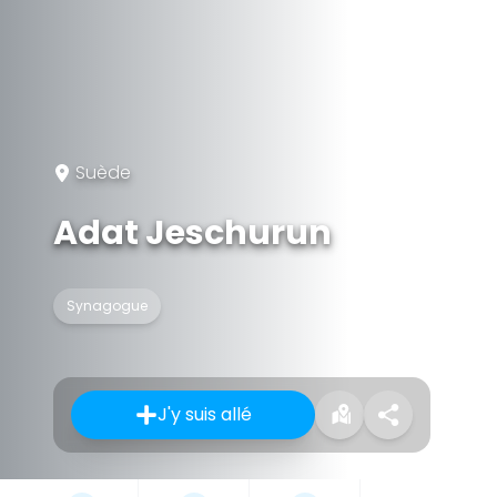
Suède
Adat Jeschurun
Synagogue
J'y suis allé