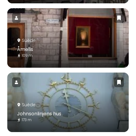
Suède
Åmells
109 m
Suède
Johnsonlinjens hus
173 m