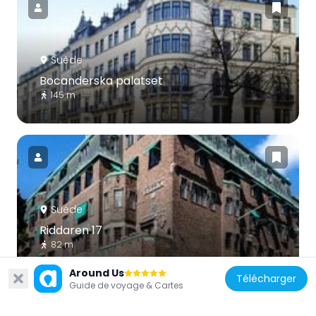
Suède
Bocanderska palatset
145 m
Suède
Riddaren 17
82 m
Around Us
Télécharger
Guide de voyage & Cartes