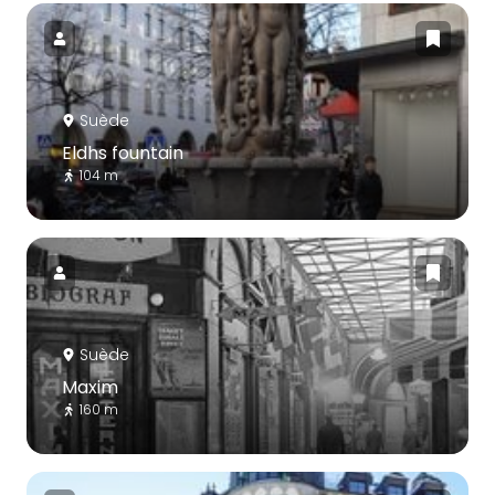
Suède
Eldhs fountain
104 m
Suède
Maxim
160 m