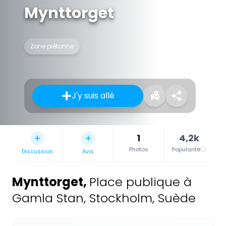
Mynttorget
Zone piétonne
J'y suis allé
1
4,2k
Photos
Popularité
Discussion
Avis
Mynttorget
,
Place publique à
Gamla Stan, Stockholm, Suède