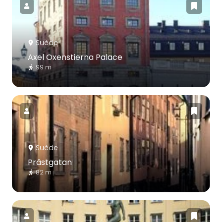
Suède
Axel Oxenstierna Palace
99 m
Suède
Prästgatan
82 m