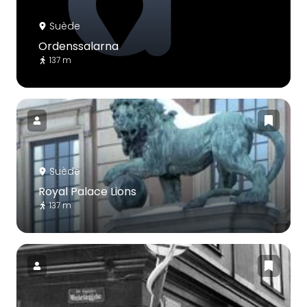
Suède
Ordenssalarna
137 m
Suède
Royal Palace Lions
137 m