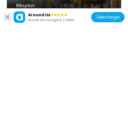
Riksplan
140 m
Around Us
Télécharger
Guide de voyage & Cartes
Suède
Rannsakningsfängelset, Myntgatan
114 m
Suède
Högvaktsterrassen