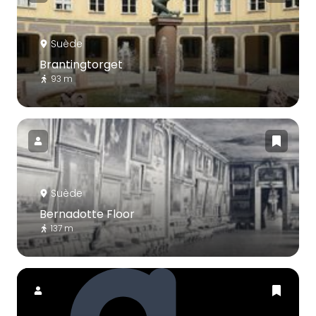
Suède
Brantingtorget
93 m
Suède
Bernadotte Floor
137 m