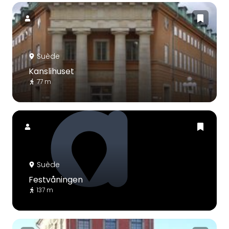
Suède
Kanslihuset
77 m
Suède
Festvåningen
137 m