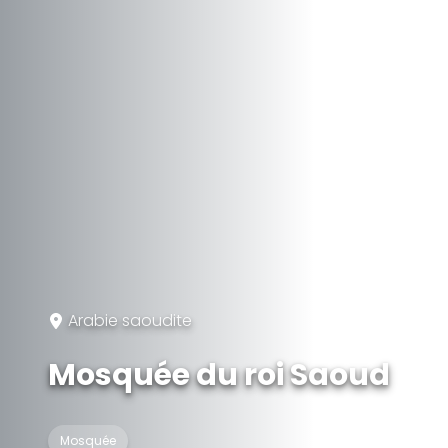
Arabie saoudite
Mosquée du roi Saoud
Mosquée