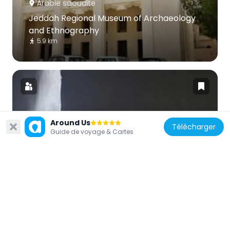
Arabie saoudite
Jeddah Regional Museum of Archaeology
and Ethnography
5.9 km
Around Us
Arabie saoudite
Télécharger
Guide de voyage & Cartes
King Fahad's Fountain
3.9 km