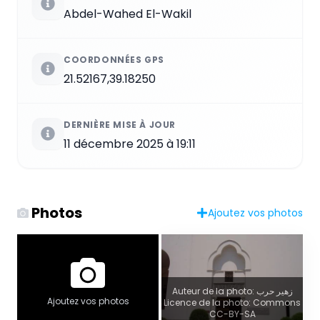
Abdel-Wahed El-Wakil
COORDONNÉES GPS
21.52167,39.18250
DERNIÈRE MISE À JOUR
11 décembre 2025 à 19:11
Photos
Ajoutez vos photos
Auteur de la photo: زهير حرب
Ajoutez vos photos
Licence de la photo: Commons
CC-BY-SA