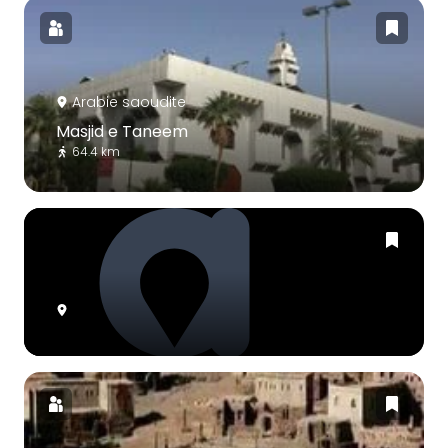
Arabie saoudite
Masjid e Taneem
64.4 km