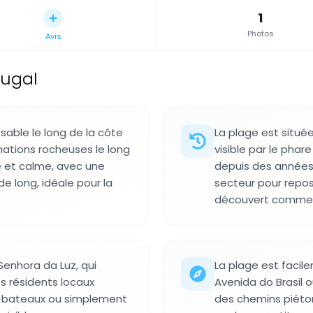
1
Photos
Avis
tugal
sable le long de la côte
La plage est situé
mations rocheuses le long
visible par le phar
re et calme, avec une
depuis des années. 
e long, idéale pour la
secteur pour repos
découvert comme p
Senhora da Luz, qui
La plage est faci
Les résidents locaux
Avenida do Brasil 
les bateaux ou simplement
des chemins piéton