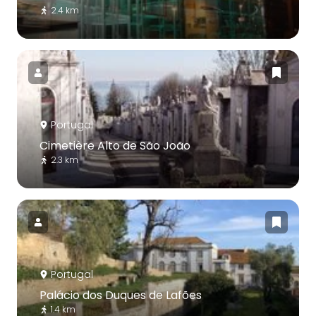
2.4 km
Portugal
Cimetière Alto de São João
2.3 km
Portugal
Palácio dos Duques de Lafões
1.4 km