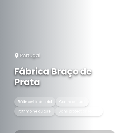
Portugal
Fábrica Braço de
Prata
Bâtiment industriel
Centre culturel
Patrimoine culturel
Sans protection légale