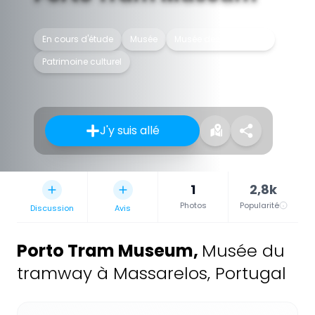
En cours d'étude
Musée
Musée des tramways
Patrimoine culturel
J'y suis allé
1
2,8k
Photos
Popularité
Discussion
Avis
Porto Tram Museum
,
Musée du
tramway à Massarelos, Portugal