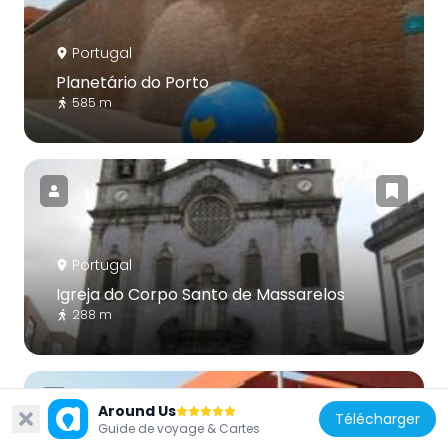
Portugal
Planetário do Porto
585 m
Portugal
Igreja do Corpo Santo de Massarelos
288 m
Around Us
Télécharger
Guide de voyage & Cartes