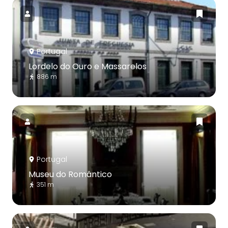
Portugal
Lordelo do Ouro e Massarelos
886 m
Portugal
Museu do Romântico
351 m