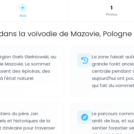
1
Photos
Avis
ns la voïvodie de Mazovie, Pologne
gion Garb Gielniowski, au
La zone faisait au
 de Mazovie. Le sommet
grande forêt ancie
ssent des épicéas, des
centrale pendant d
 l'état naturel.
aujourd'hui ont po
qui fait du sommet
tiers du père Jan
Le parcours commen
rels et historiques de la
arrêt de bus, et su
itinéraire pour traverser
sentier forestier 