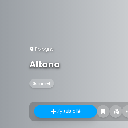
Pologne
Altana
Sommet
J'y suis allé