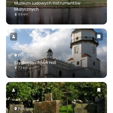
Muzeum Ludowych Instrumentów
Muzycznych
6.9 km
Pologne
Szydłowiec Town Hall
7.2 km
Pologne