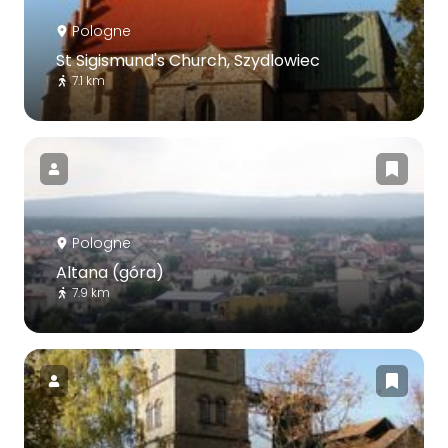
Pologne
St Sigismund's Church, Szydlowiec
7.1 km
Pologne
Altana (góra)
7.9 km