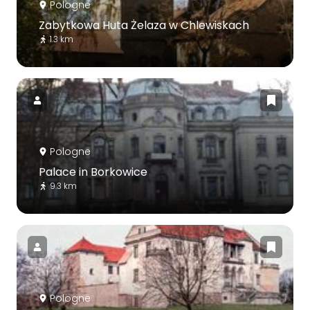
Pologne
Zabytkowa Huta Żelaza w Chlewiskach
1.3 km
Pologne
Palace in Borkowice
9.3 km
Pologne