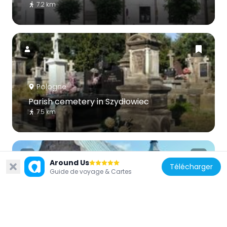
7.2 km
Pologne
Parish cemetery in Szydłowiec
7.5 km
Around Us
Télécharger
Guide de voyage & Cartes
Pologne
Kościół św. Stanisława Biskupa w Chlewisce
555 m