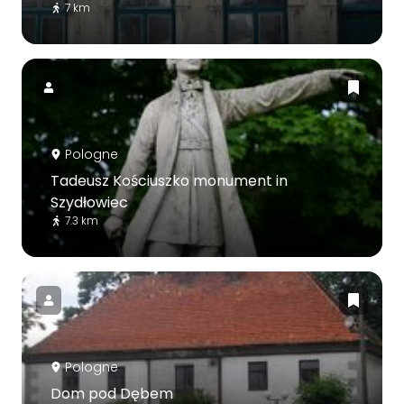
7 km
Pologne
Tadeusz Kościuszko monument in
Szydłowiec
7.3 km
Pologne
Dom pod Dębem