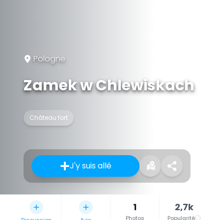
Pologne
Zamek w Chlewiskach
Château fort
J'y suis allé
1
2,7k
Photos
Popularité
Discussion
Avis