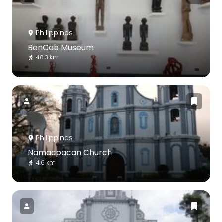
Philippines
BenCab Museum
48.3 km
Philippines
Namacpacan Church
4.6 km