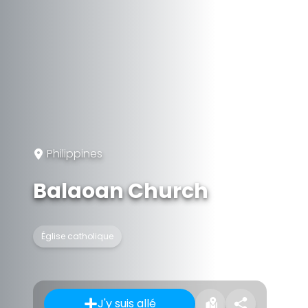
Philippines
Balaoan Church
Église catholique
J'y suis allé