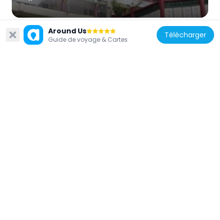
Around Us
Télécharger
Guide de voyage & Cartes
Philippines
Cry of Candon historical marker
41.7 km
Philippines
The Battle of Bessang Pass historical
marker
31.2 km