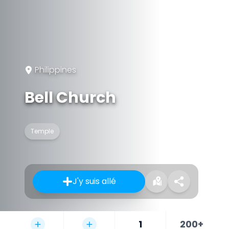
Philippines
Bell Church
Temple
J'y suis allé
1
200+