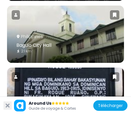
Philippines
Baguio City Hall
2.1 km
Philippines
Around Us
Télécharger
Dominican Hill and Retreat House
Guide de voyage & Cartes
historical marker
3.3 km