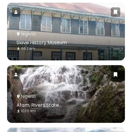
Nigéria
Slave History Museum
66.3 km
Nigéria
Afam, Rivers State
103.6 km