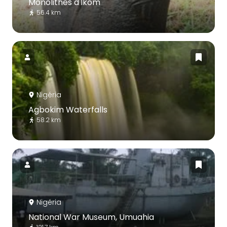
Monolithes d'Ikom
56.4 km
Nigéria
Agbokim Waterfalls
58.2 km
Nigéria
National War Museum, Umuahia