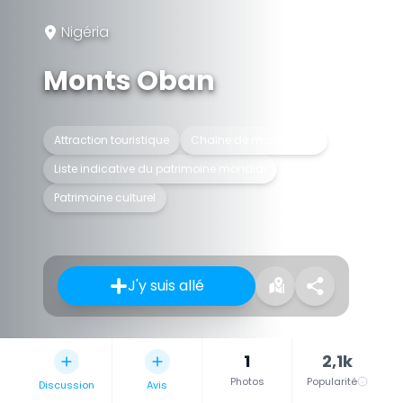
Nigéria
Monts Oban
Attraction touristique
Chaîne de montagnes
Liste indicative du patrimoine mondial
Patrimoine culturel
J'y suis allé
1
2,1k
Photos
Popularité
Discussion
Avis