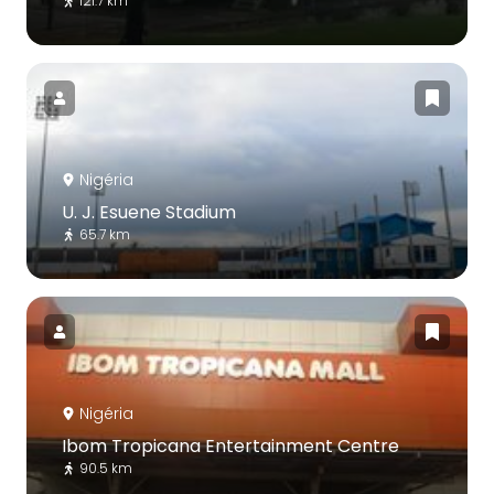
121.7 km
Nigéria
U. J. Esuene Stadium
65.7 km
Nigéria
Ibom Tropicana Entertainment Centre
90.5 km