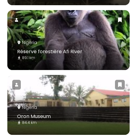
Nigéria
Réserve forestière Afi River
89.1 km
Nigéria
Oron Museum
84.4 km