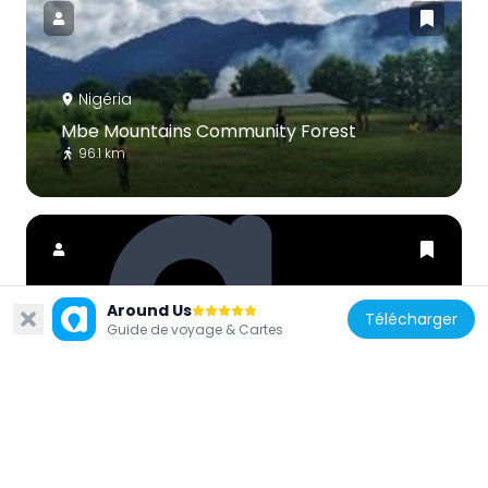
Nigéria
Mbe Mountains Community Forest
96.1 km
Around Us
Télécharger
Cameroun
Guide de voyage & Cartes
Sanctuaire de faune de Banyang-Mbo
111.2 km