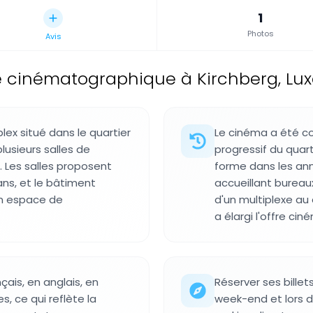
1
Photos
Avis
 cinématographique à Kirchberg, Lu
lex situé dans le quartier
Le cinéma a été c
lusieurs salles de
progressif du quar
 Les salles proposent
forme dans les an
ans, et le bâtiment
accueillant bureaux
un espace de
d'un multiplexe au 
a élargi l'offre cin
ais, en anglais, en
Réserver ses billets
, ce qui reflète la
week-end et lors d