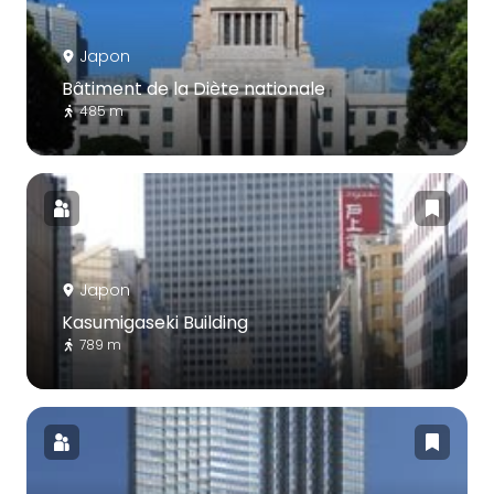
Japon
Bâtiment de la Diète nationale
485 m
Japon
Kasumigaseki Building
789 m