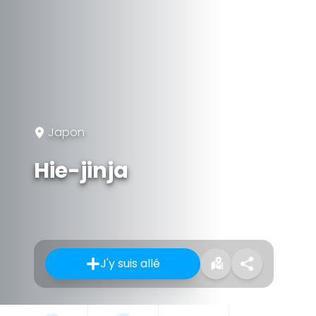
Japon
Hie-jinja
J'y suis allé