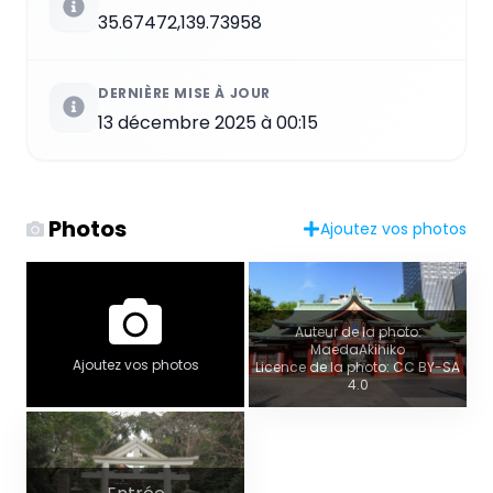
35.67472,139.73958
DERNIÈRE MISE À JOUR
13 décembre 2025 à 00:15
Photos
Ajoutez vos photos
Auteur de la photo:
MaedaAkihiko
Ajoutez vos photos
Licence de la photo: CC BY-SA
4.0