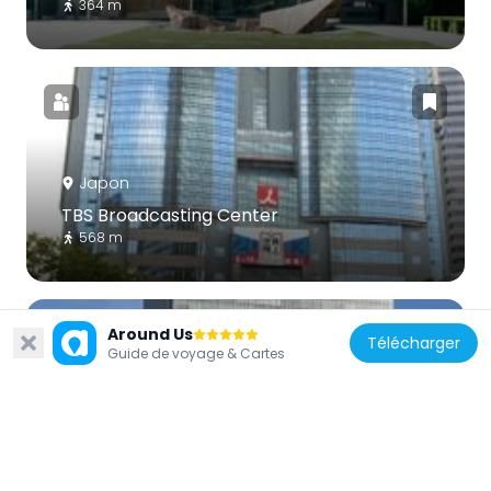
364 m
Japon
TBS Broadcasting Center
568 m
Around Us
Télécharger
Guide de voyage & Cartes
Japon
Akasaka Biz Tower
334 m