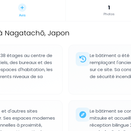
1
Photos
Avis
 à Nagatachō, Japon
e 38 étages au centre de
Le bâtiment a été 
els, des bureaux et des
remplaçant l'ancie
paces d'habitation, les
sur ce site. Sa co
érents niveaux de sa
de sécurité incendi
 et d'autres sites
Le bâtiment se co
ier. Ses espaces modernes
mitsuke et accueil
nnelles à proximité,
réception bilingue 