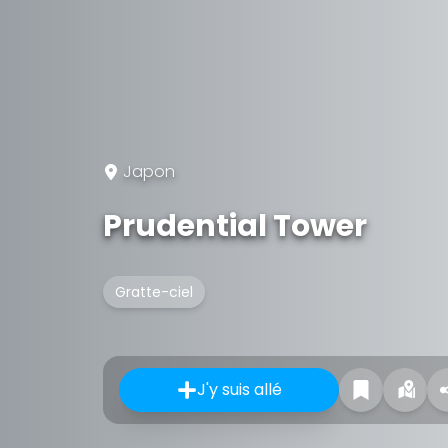
Japon
Prudential Tower
Gratte-ciel
J'y suis allé