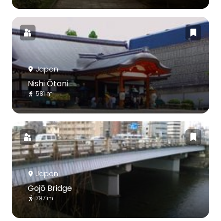
Japon
Nishi Ōtani
581 m
Japon
Gojō Bridge
797 m