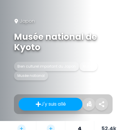
Japon
Musée national de
Kyoto
Bien culturel important du Japon
Musée
Musée national
J'y suis allé
4
52,4k