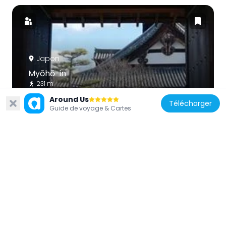
Japon
Myōhō-in
231 m
Around Us
Télécharger
Guide de voyage & Cartes
Japon
Hōjū-ji
266 m