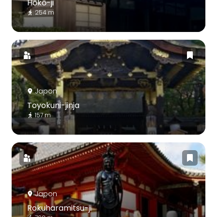
Hōkō-ji
254 m
Japon
Toyokuni-jinja
157 m
Japon
Rokuharamitsu-ji