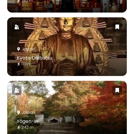
792 m
Japon
Kyoto Daibutsu
172 m
Japon
Yōgen-in
242 m