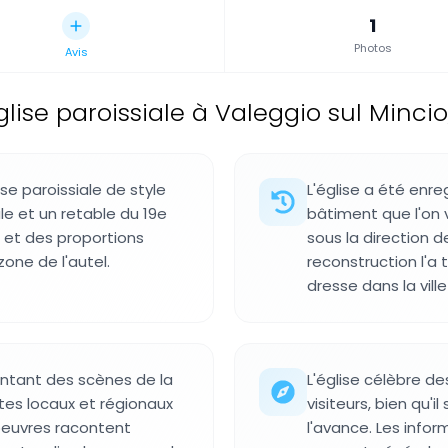
1
Photos
Avis
glise paroissiale à Valeggio sul Mincio,
se paroissiale de style
L'église a été enre
le et un retable du 19e
bâtiment que l'on v
es et des proportions
sous la direction d
zone de l'autel.
reconstruction l'a
dresse dans la ville
sentant des scènes de la
L'église célèbre d
stes locaux et régionaux
visiteurs, bien qu'il
oeuvres racontent
l'avance. Les infor