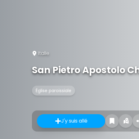
Italie
San Pietro Apostolo C
Église paroissiale
J'y suis allé