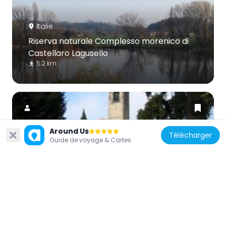
Italie
Riserva naturale Complesso morenico di
Castellaro Lagusello
5.2 km
Around Us
Télécharger
Guide de voyage & Cartes
Italie
Museo Archeologico dell'alto Mantovano
5.8 km