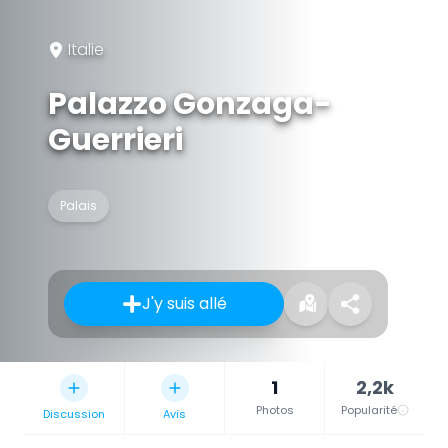
Italie
Palazzo Gonzaga-
Guerrieri
Palais
J'y suis allé
1
2,2k
Photos
Popularité
Discussion
Avis