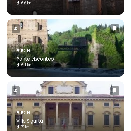
6.6 km
Italie
Ponte visconteo
6.4 km
Italie
Villa Sigurtà
7.1 km