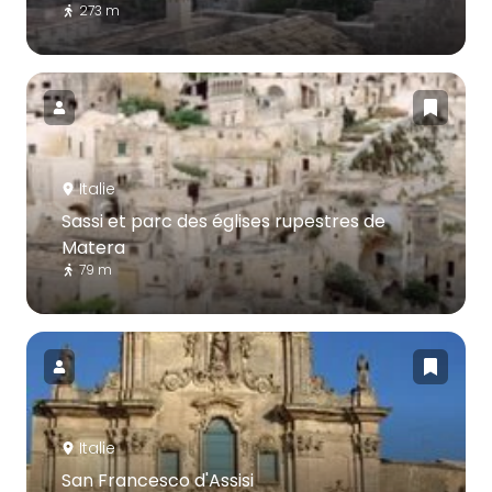
273 m
Italie
Sassi et parc des églises rupestres de
Matera
79 m
Italie
San Francesco d'Assisi