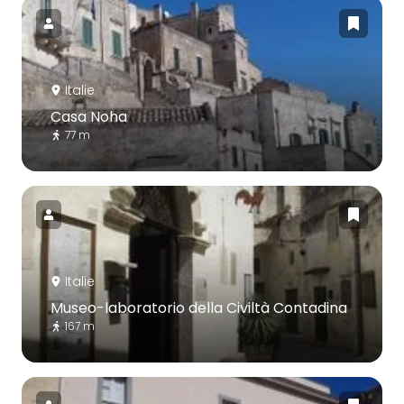
Italie
Casa Noha
77 m
Italie
Museo-laboratorio della Civiltà Contadina
167 m