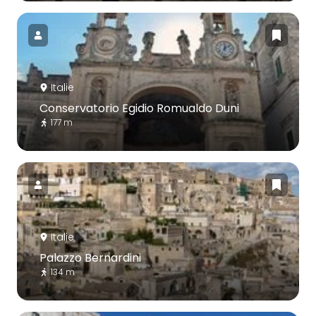
Italie
Conservatorio Egidio Romualdo Duni
177 m
Italie
Palazzo Bernardini
134 m