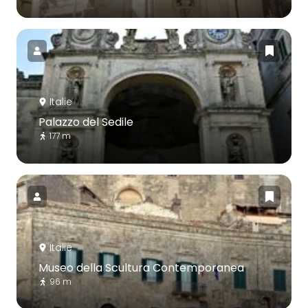
Italie
Palazzo del Sedile
177 m
Italie
Museo della Scultura Contemporanea
96 m