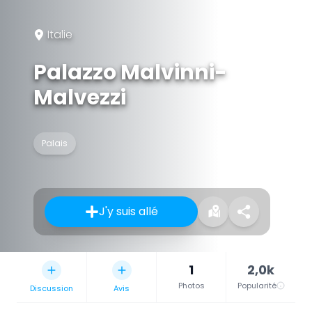
Italie
Palazzo Malvinni-
Malvezzi
Palais
J'y suis allé
1
2,0k
Photos
Popularité
Discussion
Avis