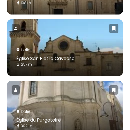
198 m
Italie
Église San Pietro Caveoso
257 m
Italie
Église du Purgatoire
302 m