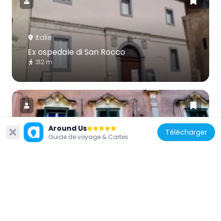
Italie
Ex ospedale di San Rocco
312 m
Around Us
Télécharger
Guide de voyage & Cartes
Italie
Palais Bronzini
129 m