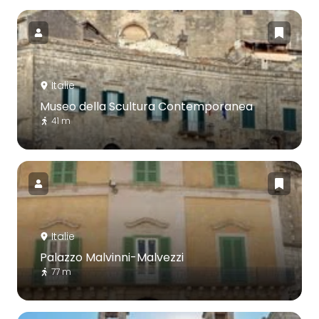
Italie
Museo della Scultura Contemporanea
41 m
Italie
Palazzo Malvinni-Malvezzi
77 m