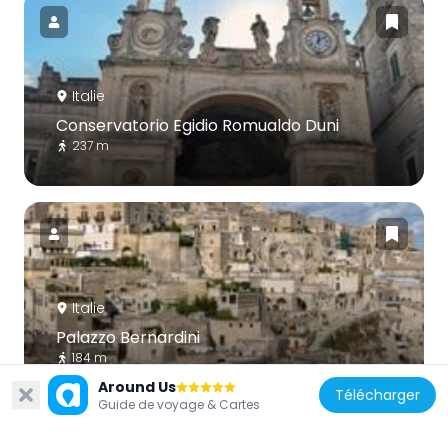
Italie
Conservatorio Egidio Romualdo Duni
237 m
Italie
Palazzo Bernardini
184 m
Around Us
Télécharger
Guide de voyage & Cartes