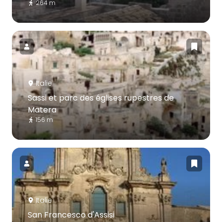
264 m
Italie
Sassi et parc des églises rupestres de
Matera
156 m
Italie
San Francesco d'Assisi