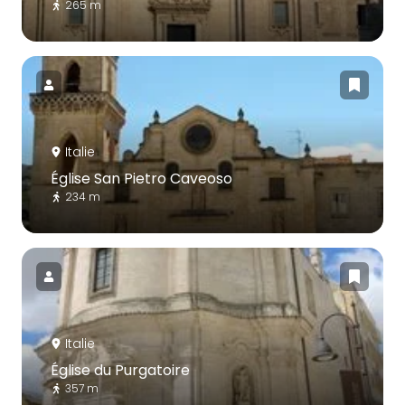
265 m
Italie
Église San Pietro Caveoso
234 m
Italie
Église du Purgatoire
357 m