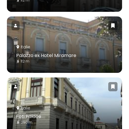
112 m
Italie
Palazzo ex Hotel Miramare
112 m
Italie
Foti Palace
290 m