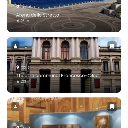
Italie
Arena dello Stretto
76 m
Italie
Théatre communal Francesco-Cilea
201 m
Italie