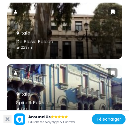
Italie
De Blasio Palace
223 m
Italie
Spinelli Palace
35 m
Around Us
Télécharger
Guide de voyage & Cartes