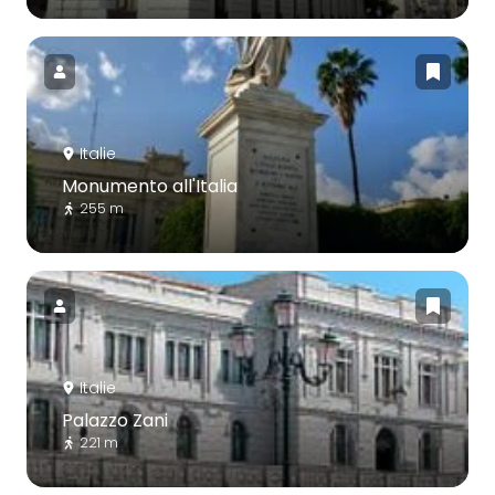
Italie
Monumento all'Italia
255 m
Italie
Palazzo Zani
221 m