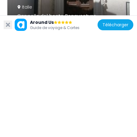
Italie
Cappella del beato Bonaventura
Around Us
8.5 km
Télécharger
Guide de voyage & Cartes
Italie
Palazzo Marsico
8.4 km
Italie