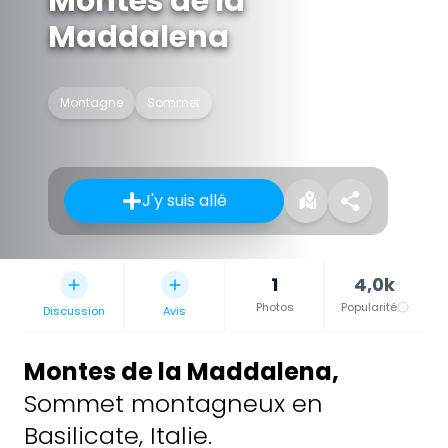
Montes de la
Maddalena
Montagne
Sommet
J'y suis allé
1
4,0k
Photos
Popularité
Discussion
Avis
Montes de la Maddalena
,
Sommet montagneux en
Basilicate, Italie.