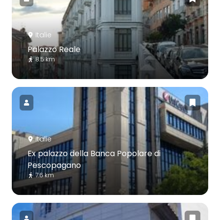
Italie
Palazzo Reale
8.5 km
Italie
Ex palazzo della Banca Popolare di
Pescopagano
7.6 km