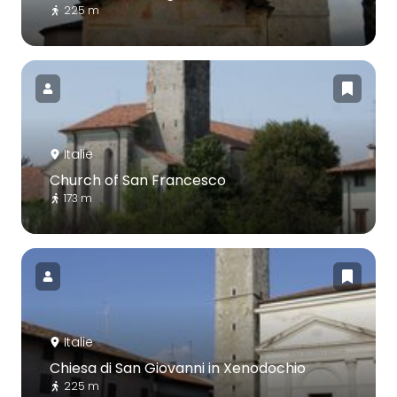
225 m
Italie
Church of San Francesco
173 m
Italie
Chiesa di San Giovanni in Xenodochio
225 m