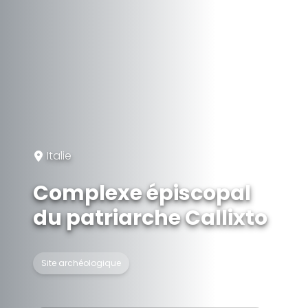
Italie
Complexe épiscopal
du patriarche Callixto
Site archéologique