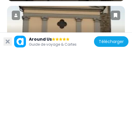
Italie
Around Us
Télécharger
Guide de voyage & Cartes
San Floriano
2.5 km
Italie
Santa Dorotea
1.8 km