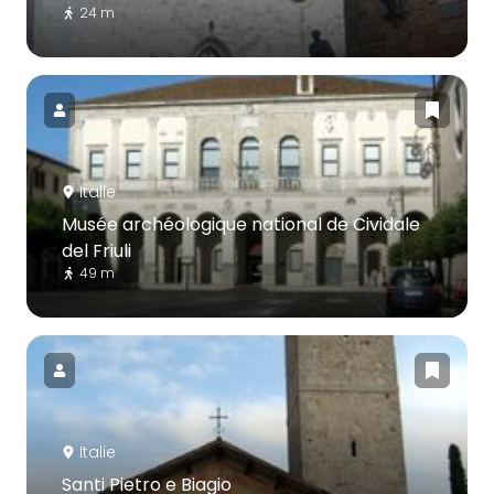
24 m
Italie
Musée archéologique national de Cividale
del Friuli
49 m
Italie
Santi Pietro e Biagio