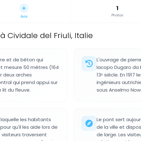
1
Photos
Avis
Cividale del Friuli, Italie
rre et de béton qui
L'ouvrage de pierre
i et mesure 50 mètres (164
Iacopo Dugaro da 
ur deux arches
13ᵉ siècle. En 1917 
ntral qui prend appui sur
ingénieurs autrich
lit du fleuve.
sous Anselmo Now
 laquelle les habitants
Le pont sert aujou
our qu'il les aide lors de
de la ville et dis
 visiteurs traversent
de large. Les visit