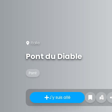
Italie
Pont du Diable
Pont
J'y suis allé