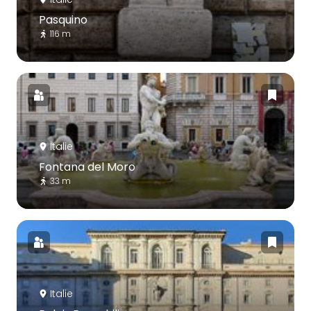
Pasquino
116 m
Italie
Fontana del Moro
33 m
Italie