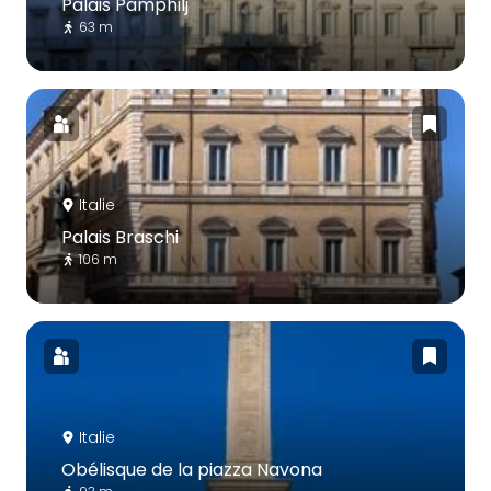
Palais Pamphilj
63 m
Italie
Palais Braschi
106 m
Italie
Obélisque de la piazza Navona