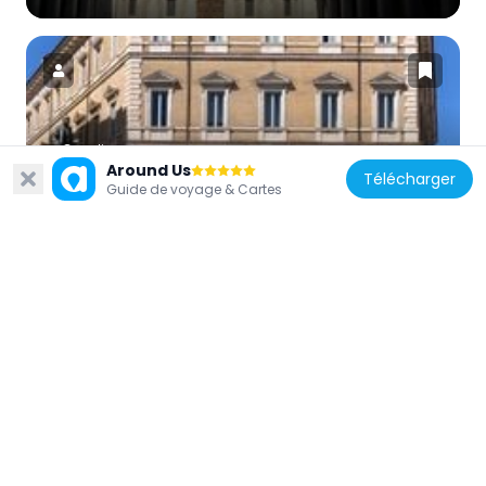
Italie
Around Us
Télécharger
Musée de Rome
Guide de voyage & Cartes
123 m
Italie
Église San Pantaleo
131 m