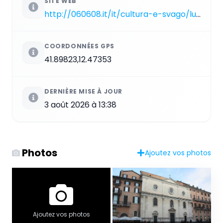
SITE WEB
http://060608.it/it/cultura-e-svago/luoghi-di-culto-di-interesse-storico-artistico/chiese-cattoliche/chiesa-nostra-signora-del-sacro-cuore-a-piazza-navona.html
COORDONNÉES GPS
41.89823,12.47353
DERNIÈRE MISE À JOUR
3 août 2026 à 13:38
Photos
Ajoutez vos photos
Ajoutez vos photos