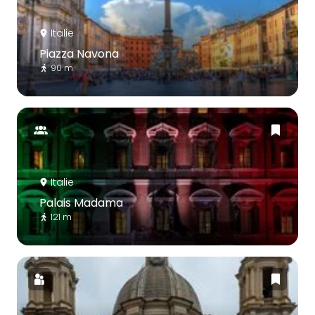
Italie
Piazza Navona
90 m
Italie
Palais Madama
121 m