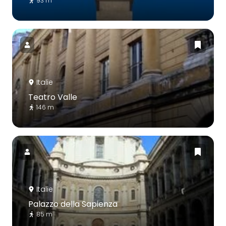
93 m
Italie
Teatro Valle
146 m
Italie
Palazzo della Sapienza
85 m