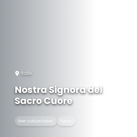
Italie
Nostra Signora del
Sacro Cuore
Bien culturel italien
Église