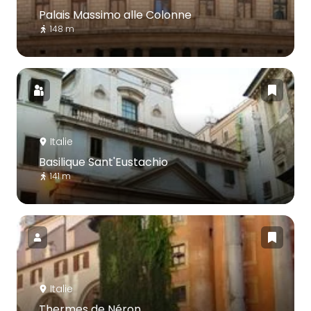
Palais Massimo alle Colonne
148 m
Italie
Basilique Sant'Eustachio
141 m
Italie
Thermes de Néron