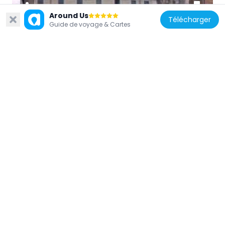
Around Us
Télécharger
Guide de voyage & Cartes
Italie
Lancellotti Palace
134 m
Italie
Palazzo della Valle
118 m