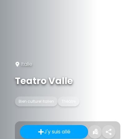
Italie
Teatro Valle
Bien culturel italien
Théâtre
J'y suis allé