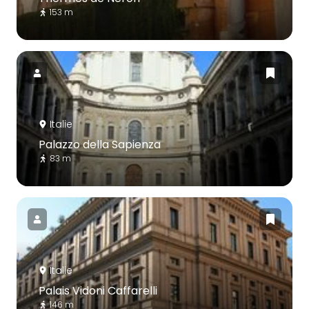
153 m
Italie
Palazzo della Sapienza
83 m
Italie
Palais Vidoni Caffarelli
146 m