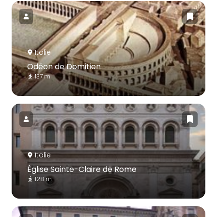
Italie
Odéon de Domitien
137 m
Italie
Église Sainte-Claire de Rome
128 m