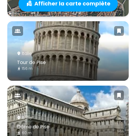
Afficher la carte complète
Italie
Tour de Pise
156 m
Italie
Dôme de Pise
60 m