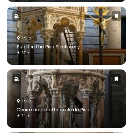
Italie
Pulpit in the Pisa Baptistery
87 m
Italie
Chaire de la cathédrale de Pise
74 m