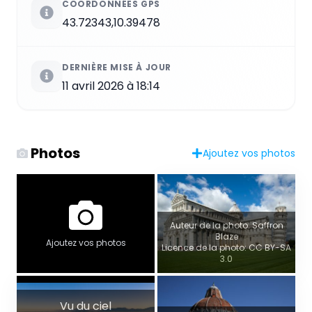
COORDONNÉES GPS
43.72343,10.39478
DERNIÈRE MISE À JOUR
11 avril 2026 à 18:14
Photos
Ajoutez vos photos
Auteur de la photo: Saffron
Blaze
Ajoutez vos photos
Licence de la photo: CC BY-SA
3.0
Vu du ciel