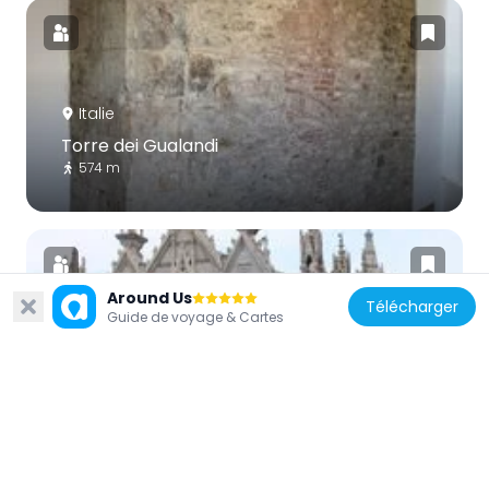
Italie
Torre dei Gualandi
574 m
Around Us
Télécharger
Guide de voyage & Cartes
Italie
Église Santa Maria della Spina
926 m