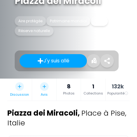
Piazza dei Miracoli
Aire protégée
Patrimoine mondial
Place
Réserve naturelle
J'y suis allé
8
1
132k
Photos
Collections
Popularité
Discussion
Avis
Piazza dei Miracoli
,
Place à Pise,
Italie