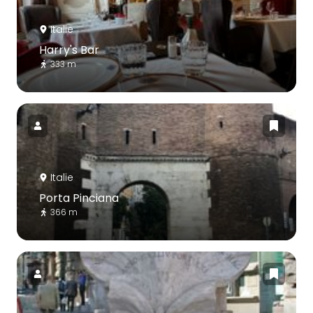
Italie
Harry's Bar
333 m
Italie
Porta Pinciana
366 m