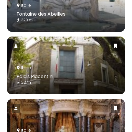
Italie
Fontaine des Abeilles
320 m
Italie
Palais Piacentini
227 m
Italie