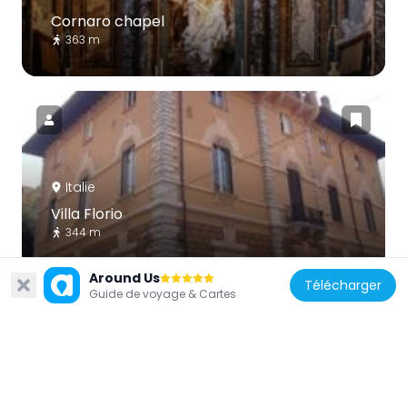
Cornaro chapel
363 m
Italie
Villa Florio
344 m
Around Us
Télécharger
Guide de voyage & Cartes
Italie
Basilique San Camillo de Lellis