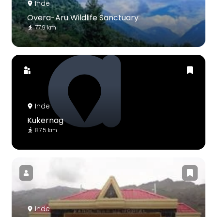
Inde
Overa-Aru Wildlife Sanctuary
77.9 km
Inde
Kukernag
87.5 km
Inde