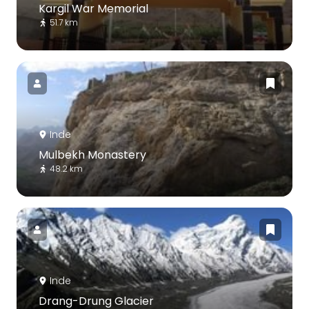
Kargil War Memorial
51.7 km
Inde
Mulbekh Monastery
48.2 km
Inde
Drang-Drung Glacier