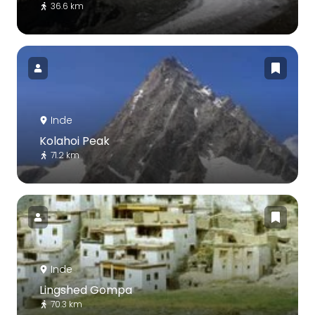
36.6 km
Inde
Kolahoi Peak
71.2 km
Inde
Lingshed Gompa
70.3 km