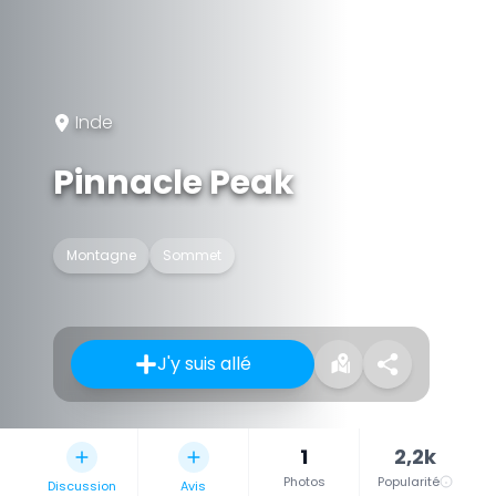
Inde
Pinnacle Peak
Montagne
Sommet
J'y suis allé
1
2,2k
Photos
Popularité
Discussion
Avis