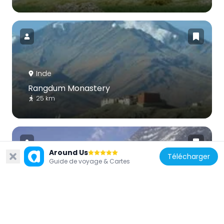
Inde
Rangdum Monastery
25 km
Around Us
Télécharger
Guide de voyage & Cartes
Inde
Kolahoi Glacier
70.6 km