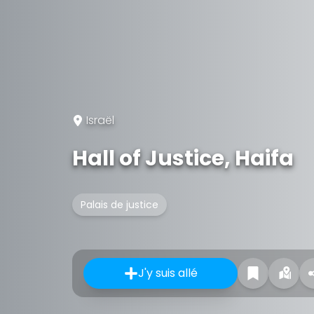
Israël
Hall of Justice, Haifa
Palais de justice
J'y suis allé