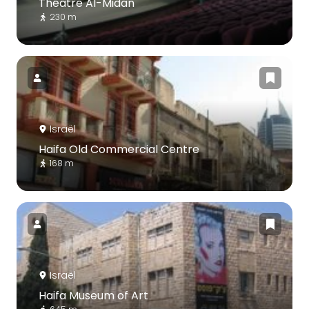
Théâtre Al-Midan
230 m
Israël
Haifa Old Commercial Centre
168 m
Israël
Haifa Museum of Art