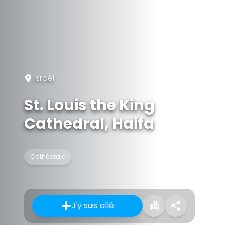
Israël
St. Louis the King
Cathedral, Haifa
Cathédrale
J'y suis allé