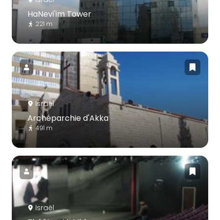
HaNevi'im Tower
221 m
Israël
Archéparchie d'Akka
491 m
Israël