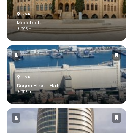
Israël
Madatech
795 m
Israël
Dagon House, Haifa
753 m