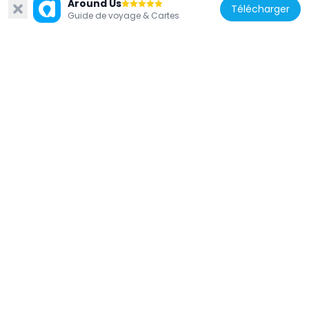
Around Us
Télécharger
Guide de voyage & Cartes
Israël
Archiéparchie de Haifa et de la Terre
Sainte
43 m
Israël
Al Pasha Complex, Haifa
541 m