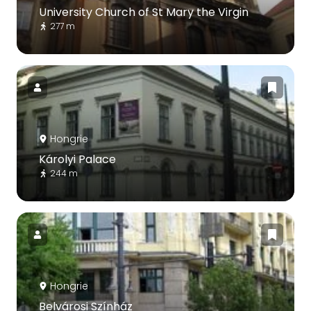
University Church of St Mary the Virgin
277 m
Hongrie
Károlyi Palace
244 m
Hongrie
Belvárosi Színház