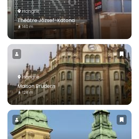
Hongrie
Théâtre József-Katona
140 m
Hongrie
Maison Brudern
128 m