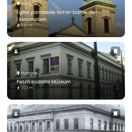
Hongrie
Église paroissiale Notre-Dame-de-
l'Assomption
343 m
Hongrie
Petőfi Irodalmi Múzeum
222 m