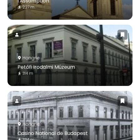
l'Assomption
227 m
Hongrie
Petőfi Irodalmi Múzeum
314 m
Hongrie
Casino National de Budapest
334 m