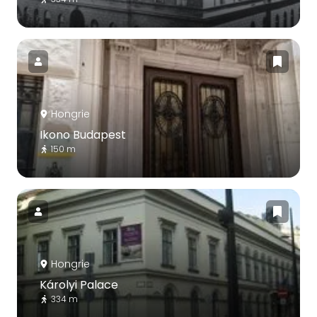
Hongrie
Ikono Budapest
150 m
Hongrie
Károlyi Palace
334 m