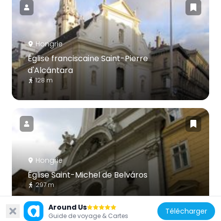
Hongrie
Église franciscaine Saint-Pierre
d'Alcántara
128 m
Hongrie
Église Saint-Michel de Belváros
297 m
Around Us
Télécharger
Guide de voyage & Cartes