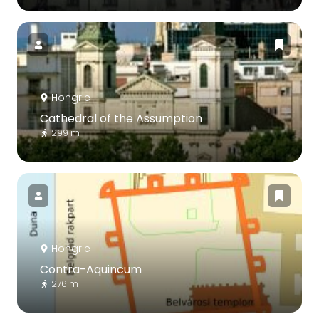
Hongrie
Cathedral of the Assumption
299 m
Hongrie
Contra-Aquincum
276 m