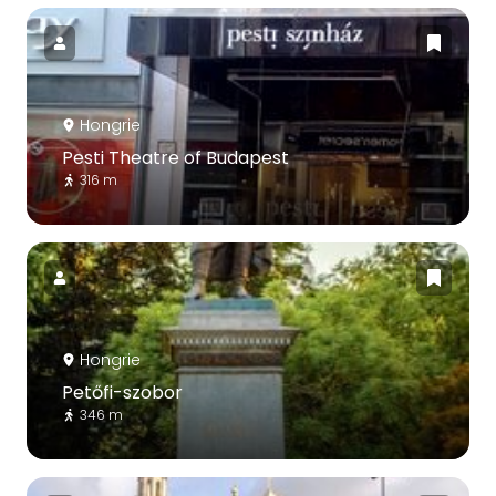
Hongrie
Pesti Theatre of Budapest
316 m
Hongrie
Petőfi-szobor
346 m