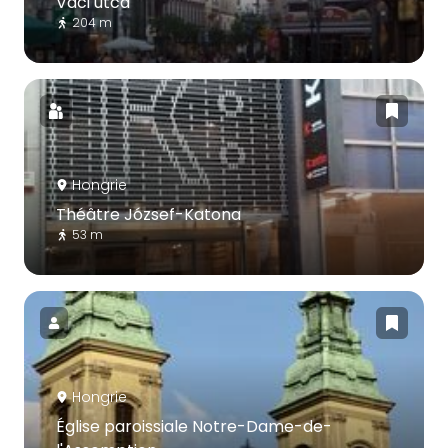
Váci utca
204 m
Hongrie
Théâtre József-Katona
53 m
Hongrie
Église paroissiale Notre-Dame-de-