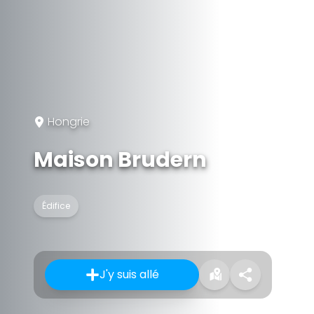
Hongrie
Maison Brudern
Édifice
J'y suis allé