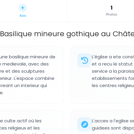
1
Photos
Avis
Basilique mineure gothique au Châte
une basilique mineure de
L'église a ete con
se medievale, avec des
et a recu le statu
re et des sculptures
service a la parois
erieur. L'espace combine
etablissements for
reant un interieur qui
les centres religieu
e.
e culte actif où les
L'acces a l'eglise s
es religieux et les
guidees sont dispon