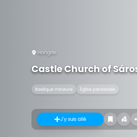
Hongrie
Castle Church of Sár
Basilique mineure
Église paroissiale
J'y suis allé