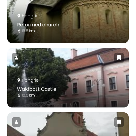
Hongrie
Reformed church
16.8 km
Hongrie
Waldbott Castle
10.6 km