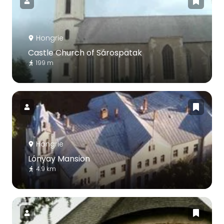
Hongrie
Castle Church of Sárospatak
199 m
Hongrie
Lónyay Mansion
4.9 km