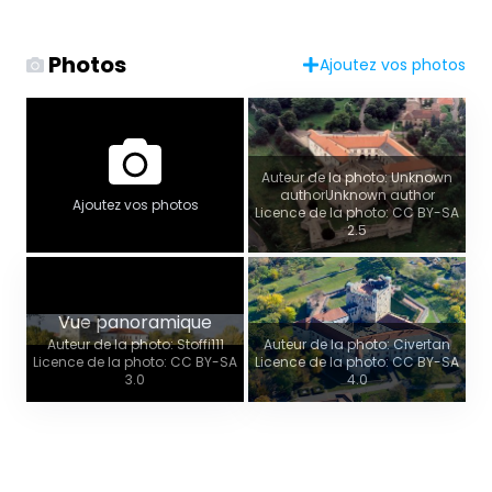
Photos
Ajoutez vos photos
Auteur de la photo: Unknown
authorUnknown author
Ajoutez vos photos
Licence de la photo: CC BY-SA
2.5
Vue panoramique
Auteur de la photo: Stoffi111
Auteur de la photo: Civertan
Licence de la photo: CC BY-SA
Licence de la photo: CC BY-SA
3.0
4.0