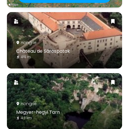
Hongrie
Château de Sárospatak
419 m
Hongrie
Megyer-hegyi Tarn
4.3 km