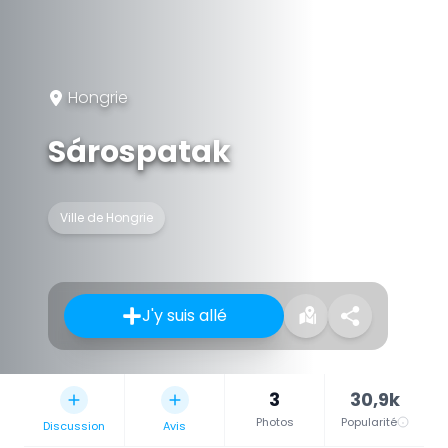
Hongrie
Sárospatak
Ville de Hongrie
J'y suis allé
3
30,9k
Photos
Popularité
Discussion
Avis