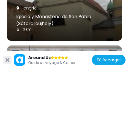
Hongrie
Iglesia y Monasterio de San Pablo
(Sátoraljaújhely)
11.3 km
Around Us
Télécharger
Guide de voyage & Cartes
Hongrie
Ferenc Kazinczy Museum
11 km