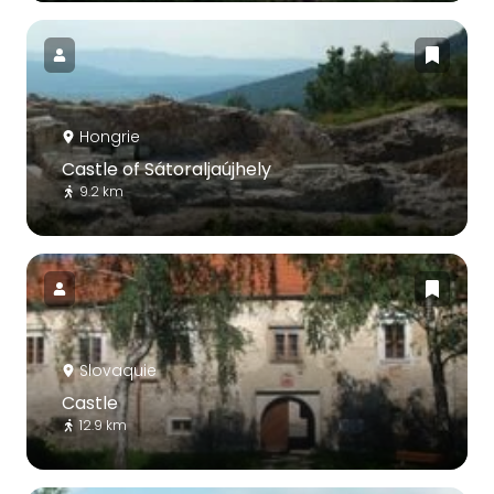
Hongrie
Castle of Sátoraljaújhely
9.2 km
Slovaquie
Castle
12.9 km