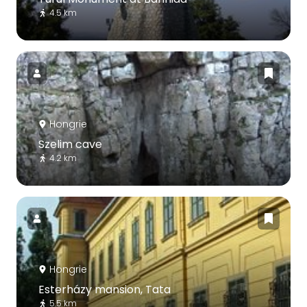
4.5 km
Hongrie
Szelim cave
4.2 km
Hongrie
Esterházy mansion, Tata
5.5 km