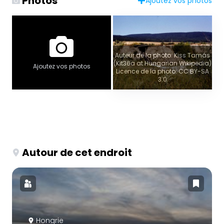
Photos
Ajoutez vos photos
Auteur de la photo: Kiss Tamás
(Kit36a at Hungarian Wikipedia)
Ajoutez vos photos
Licence de la photo: CC BY-SA
3.0
Autour de cet endroit
Hongrie