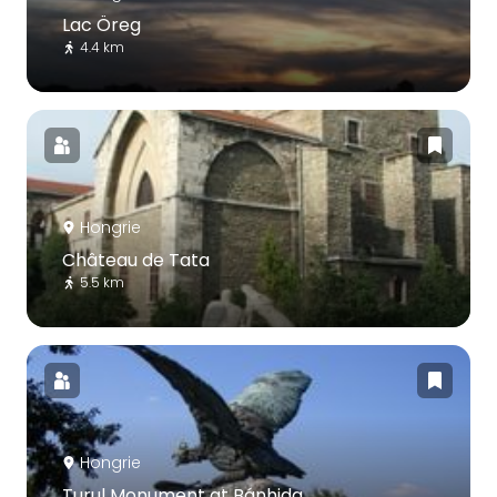
Lac Öreg
4.4 km
Hongrie
Château de Tata
5.5 km
Hongrie
Turul Monument at Bánhida