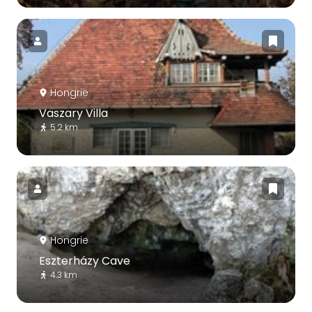
Hongrie
Vaszary Villa
5.2 km
Hongrie
Eszterházy Cave
4.3 km