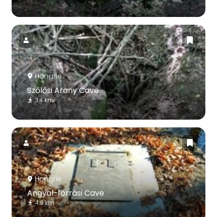
Hongrie
Szőlősi Arany Cave
3.4 km
Hongrie
Angyal-forrási Cave
4.9 km