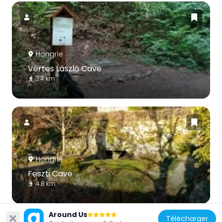
Hongrie
Vértes László Cave
3.4 km
Hongrie
Feszti Cave
4.8 km
Around Us
Télécharger