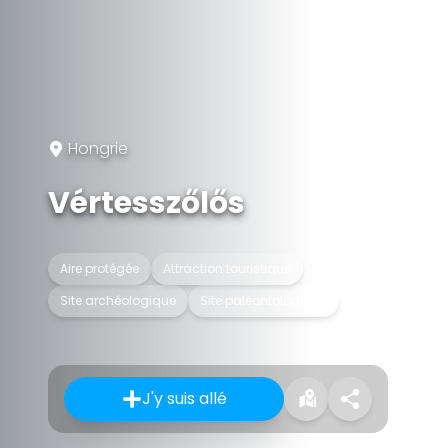
Hongrie
Vértesszőlős
Aire protégée
Attraction touristique
Site archéologique
Site paléontologique
J'y suis allé